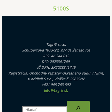
5100S
TagriS s.r.o.
Schubertova 1073/28, 937 01 Želiezovce
IČO: 46 344 012
DIČ: 2023341749
IČ DPH: SK2023341749
Registrácia: Obchodný register Okresného súdu v Nitre,
v oddieli S.r.o., vložka č. 29859/N
+421 948 763 892
info@tagris.sk