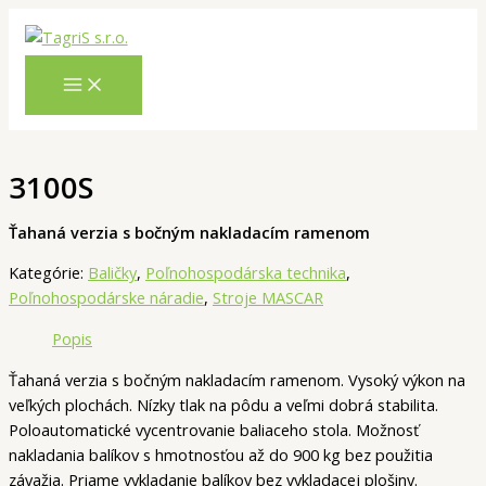
Preskočiť
Hľadať
na
obsah
3100S
Ťahaná verzia s bočným nakladacím ramenom
Kategórie:
Baličky
,
Poľnohospodárska technika
,
Poľnohospodárske náradie
,
Stroje MASCAR
Popis
Ťahaná verzia s bočným nakladacím ramenom. Vysoký výkon na
veľkých plochách. Nízky tlak na pôdu a veľmi dobrá stabilita.
Poloautomatické vycentrovanie baliaceho stola. Možnosť
nakladania balíkov s hmotnosťou až do 900 kg bez použitia
závažia. Priame vykladanie balíkov bez vykladacej plošiny.