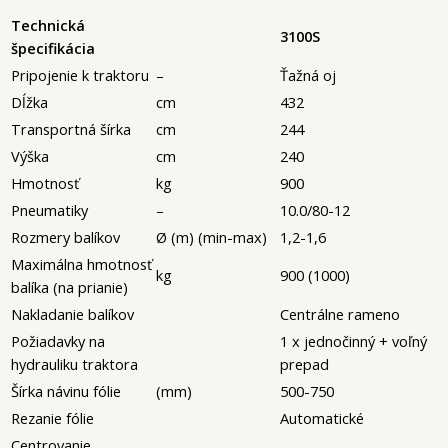
Technická
3100S
špecifikácia
Pripojenie k traktoru
–
Ťažná oj
Dĺžka
cm
432
Transportná šírka
cm
244
Výška
cm
240
Hmotnosť
kg
900
Pneumatiky
–
10.0/80-12
Rozmery balíkov
Ø (m) (min-max)
1,2-1,6
Maximálna hmotnosť
kg
900 (1000)
balíka (na prianie)
Nakladanie balíkov
Centrálne rameno
Požiadavky na
1 x jednočinný + voľný
hydrauliku traktora
prepad
Šírka návinu fólie
(mm)
500-750
Rezanie fólie
Automatické
Centrovanie