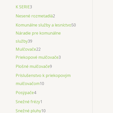
K SERIE
3
Nesené rozmetadlá
2
Komunálne služby a lesníctvo
50
Náradie pre komunálne
služby
39
Mulčovače
22
Priekopové mulčovače
3
Plošné mulčovače
9
Príslušenstvo k priekopovým
mulčovačom
10
Posýpače
4
Snežné frézy
1
Snežné pluhy
10