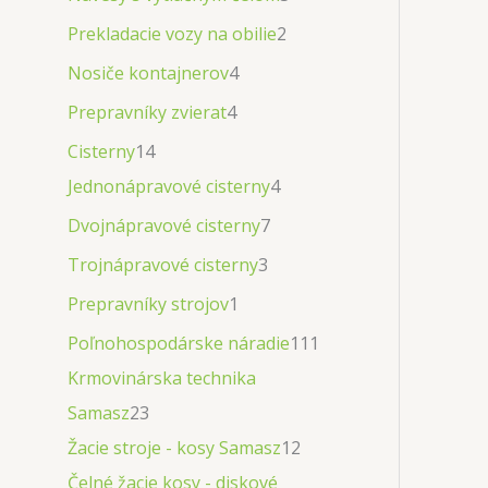
Prekladacie vozy na obilie
2
Nosiče kontajnerov
4
Prepravníky zvierat
4
Cisterny
14
Jednonápravové cisterny
4
Dvojnápravové cisterny
7
Trojnápravové cisterny
3
Prepravníky strojov
1
Poľnohospodárske náradie
111
Krmovinárska technika
Samasz
23
Žacie stroje - kosy Samasz
12
Čelné žacie kosy - diskové