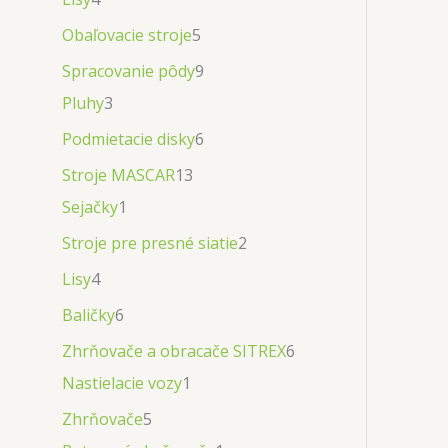
Obaľovacie stroje
5
Spracovanie pôdy
9
Pluhy
3
Podmietacie disky
6
Stroje MASCAR
13
Sejačky
1
Stroje pre presné siatie
2
Lisy
4
Baličky
6
Zhrňovače a obracače SITREX
6
Nastielacie vozy
1
Zhrňovače
5