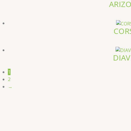
ARIZ
COR
DIAV
1
2
→