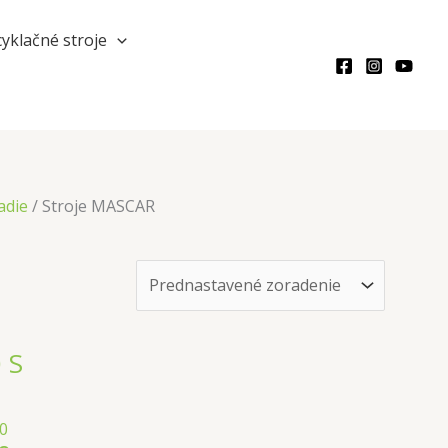
Hľadať
yklačné stroje
adie
/ Stroje MASCAR
 S