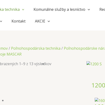
a technika
Komunálne služby a lesníctvo
Rec
Kontakt
AKCIE
omov
/
Poľnohospodárska technika
/
Poľnohospodárske nár
roje MASCAR
brazených 1–9 z 13 výsledkov
1200