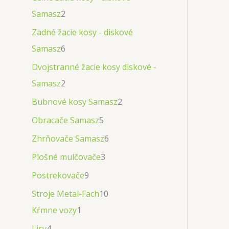
Samasz
2
Zadné žacie kosy - diskové
Samasz
6
Dvojstranné žacie kosy diskové -
Samasz
2
Bubnové kosy Samasz
2
Obracače Samasz
5
Zhrňovače Samasz
6
Plošné mulčovače
3
Postrekovače
9
Stroje Metal-Fach
10
Kŕmne vozy
1
Lisy
4