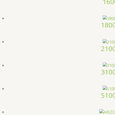
160
180
210
310
510