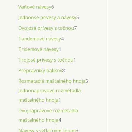
Vaňové návesy
6
Jednoosé prívesy a návesy
5
Dvojosé prívesy s točnou
7
Tandemové návesy
4
Tridemové návesy
1
Trojosé prívesy s točnou
1
Prepravníky balíkov
8
Rozmetadlá maštalného hnoja
5
Jednonapravové rozmetadlá
maštalného hnoja
1
Dvojnápravové rozmetadlá
maštalného hnoja
4
Návesy s výtlačným čelom
3