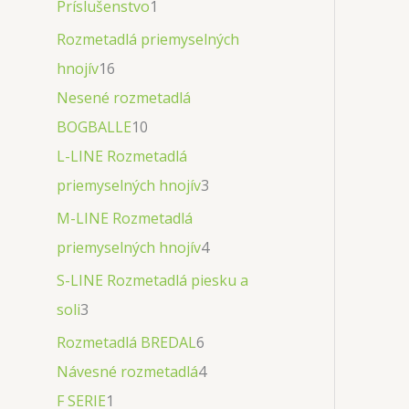
Príslušenstvo
1
Rozmetadlá priemyselných
hnojív
16
Nesené rozmetadlá
BOGBALLE
10
L-LINE Rozmetadlá
priemyselných hnojív
3
M-LINE Rozmetadlá
priemyselných hnojív
4
S-LINE Rozmetadlá piesku a
soli
3
Rozmetadlá BREDAL
6
Návesné rozmetadlá
4
F SERIE
1