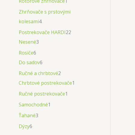
Rotorové zhrňovače
1
Zhrňovače s prstovými
kolesami
4
Postrekovače HARDI
22
Nesené
3
Rosiče
6
Do sadov
6
Ručné a chrbtové
2
Chrbtové postrekovače
1
Ručné postrekovače
1
Samochodné
1
Ťahané
3
Dýzy
6