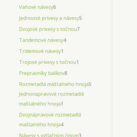
Vaňové návesy
6
Jednoosé prívesy a návesy
5
Dvojosé prívesy s točnou
7
Tandemové návesy
4
Tridemové návesy
1
Trojosé prívesy s točnou
1
Prepravníky balíkov
8
Rozmetadlá maštalného hnoja
5
Jednonapravové rozmetadlá
maštalného hnoja
1
Dvojnápravové rozmetadlá
maštalného hnoja
4
Návesy s výtlačným čelom
3