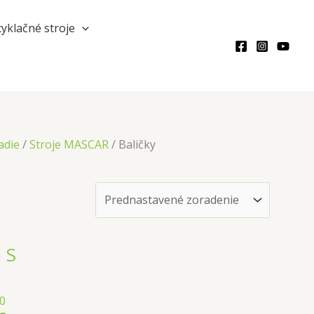
Hľadať
yklačné stroje
adie
/
Stroje MASCAR
/ Baličky
 S