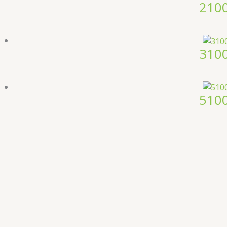
210
310
510