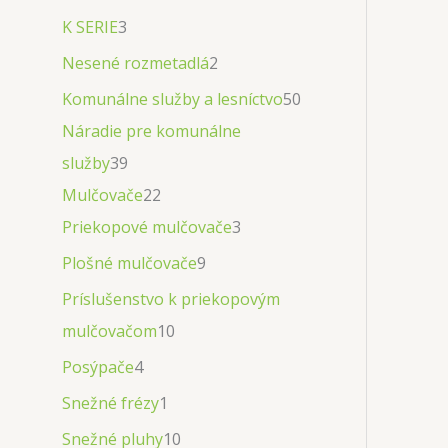
K SERIE
3
Nesené rozmetadlá
2
Komunálne služby a lesníctvo
50
Náradie pre komunálne
služby
39
Mulčovače
22
Priekopové mulčovače
3
Plošné mulčovače
9
Príslušenstvo k priekopovým
mulčovačom
10
Posýpače
4
Snežné frézy
1
Snežné pluhy
10