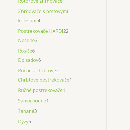
Rotorové zhrňovače
1
Zhrňovače s prstovými
kolesami
4
Postrekovače HARDI
22
Nesené
3
Rosiče
6
Do sadov
6
Ručné a chrbtové
2
Chrbtové postrekovače
1
Ručné postrekovače
1
Samochodné
1
Ťahané
3
Dýzy
6