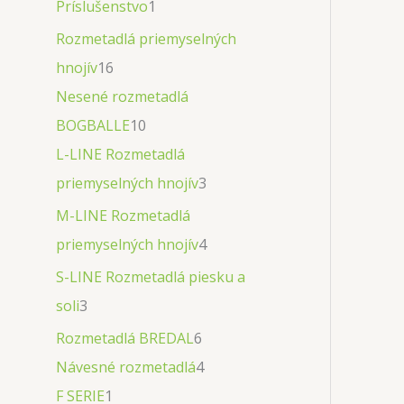
Príslušenstvo
1
Rozmetadlá priemyselných
hnojív
16
Nesené rozmetadlá
BOGBALLE
10
L-LINE Rozmetadlá
priemyselných hnojív
3
M-LINE Rozmetadlá
priemyselných hnojív
4
S-LINE Rozmetadlá piesku a
soli
3
Rozmetadlá BREDAL
6
Návesné rozmetadlá
4
F SERIE
1