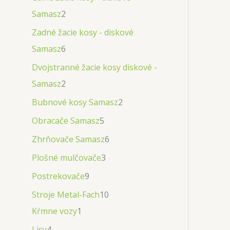
Samasz
2
Zadné žacie kosy - diskové
Samasz
6
Dvojstranné žacie kosy diskové -
Samasz
2
Bubnové kosy Samasz
2
Obracače Samasz
5
Zhrňovače Samasz
6
Plošné mulčovače
3
Postrekovače
9
Stroje Metal-Fach
10
Kŕmne vozy
1
Lisy
4