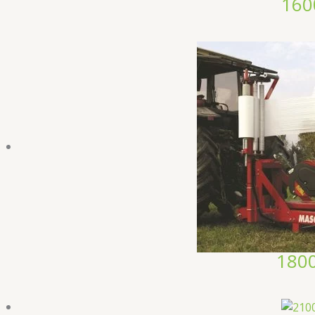
160
180