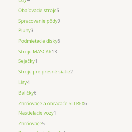
Obaľovacie stroje
5
Spracovanie pôdy
9
Pluhy
3
Podmietacie disky
6
Stroje MASCAR
13
Sejačky
1
Stroje pre presné siatie
2
Lisy
4
Baličky
6
Zhrňovače a obracače SITREX
6
Nastielacie vozy
1
Zhrňovače
5