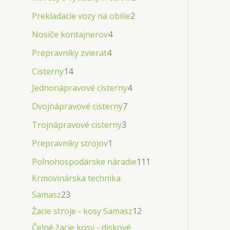
Prekladacie vozy na obilie
2
Nosiče kontajnerov
4
Prepravníky zvierat
4
Cisterny
14
Jednonápravové cisterny
4
Dvojnápravové cisterny
7
Trojnápravové cisterny
3
Prepravníky strojov
1
Poľnohospodárske náradie
111
Krmovinárska technika
Samasz
23
Žacie stroje - kosy Samasz
12
Čelné žacie kosy - diskové