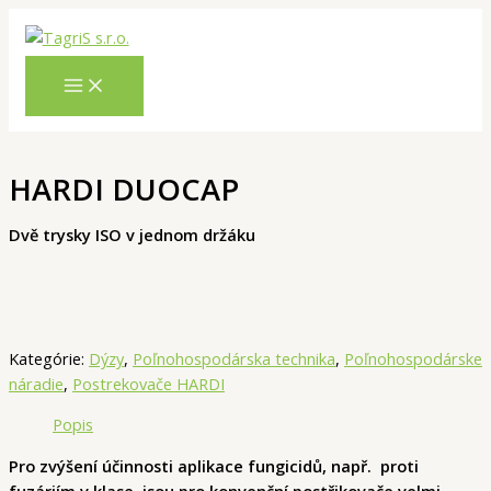
Preskočiť
Hľadať
na
obsah
HARDI DUOCAP
Dvě trysky ISO v jednom držáku
Kategórie:
Dýzy
,
Poľnohospodárska technika
,
Poľnohospodárske
náradie
,
Postrekovače HARDI
Popis
Pro zvýšení účinnosti aplikace fungicidů, např. proti
fuzáriím v klase, jsou pro konvenční postřikovače velmi