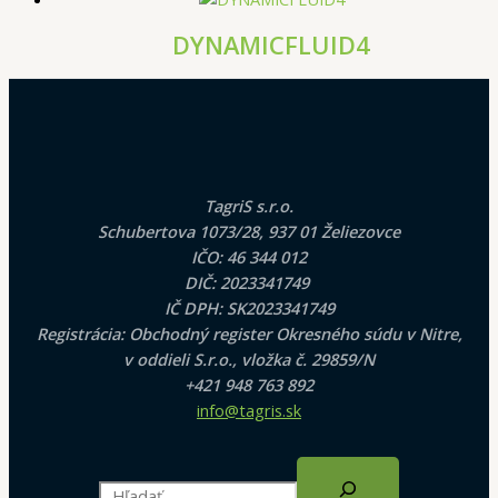
DYNAMICFLUID4
TagriS s.r.o.
Schubertova 1073/28, 937 01 Želiezovce
IČO: 46 344 012
DIČ: 2023341749
IČ DPH: SK2023341749
Registrácia: Obchodný register Okresného súdu v Nitre,
v oddieli S.r.o., vložka č. 29859/N
+421 948 763 892
info@tagris.sk