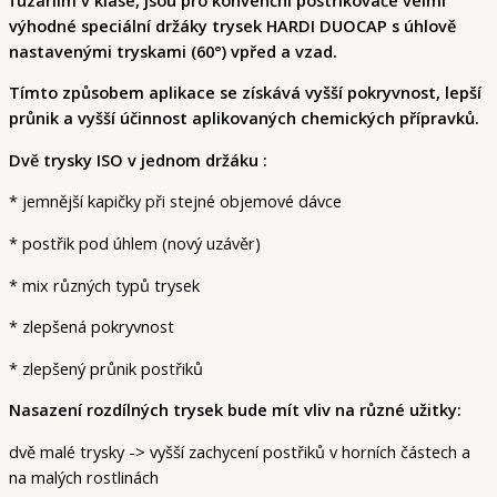
výhodné speciální držáky trysek HARDI DUOCAP s úhlově
nastavenými tryskami (60°) vpřed a vzad.
Tímto způsobem aplikace se získává vyšší pokryvnost, lepší
průnik a vyšší účinnost aplikovaných chemických přípravků.
Dvě trysky ISO v jednom držáku :
* jemnější kapičky při stejné objemové dávce
* postřik pod úhlem (nový uzávěr)
* mix různých typů trysek
* zlepšená pokryvnost
* zlepšený průnik postřiků
Nasazení rozdílných trysek bude mít vliv na různé užitky:
dvě malé trysky -> vyšší zachycení postřiků v horních částech a
na malých rostlinách