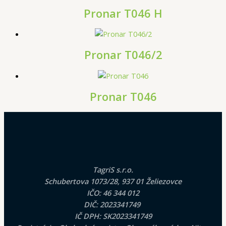
Pronar T046 H
Pronar T046/2
Pronar T046
TagriS s.r.o.
Schubertova 1073/28, 937 01 Želiezovce
IČO: 46 344 012
DIČ: 2023341749
IČ DPH: SK2023341749