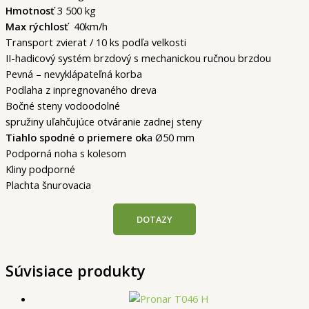
Hmotnosť
3 500 kg
Max rýchlosť
40km/h
Transport zvierat / 10 ks podľa velkosti
II-hadicový systém brzdový s mechanickou ručnou brzdou
Pevná – nevyklápateľná korba
Podlaha z inpregnovaného dreva
Bočné steny vodoodolné
spružiny uľahčujúce otváranie zadnej steny
Tiahlo spodné o priemere ok
a Ø50 mm
Podporná noha s kolesom
Kliny podporné
Plachta šnurovacia
DOTAZY
Súvisiace produkty