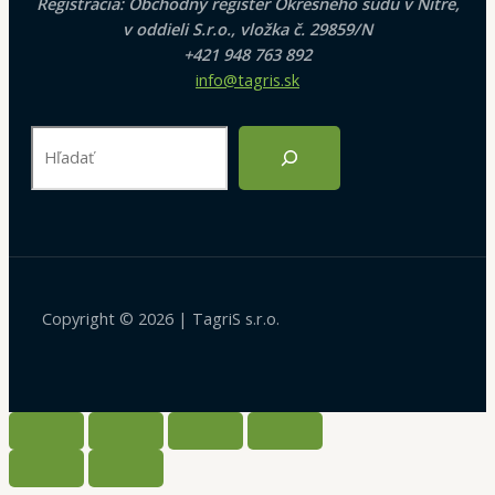
Registrácia: Obchodný register Okresného súdu v Nitre,
v oddieli S.r.o., vložka č. 29859/N
+421 948 763 892
info@tagris.sk
Copyright © 2026 | TagriS s.r.o.