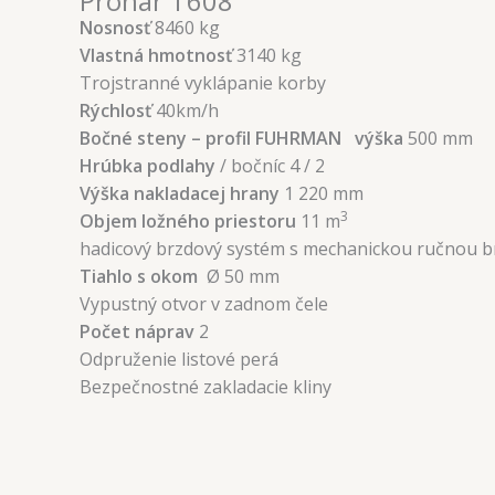
Pronar T608
Nosnosť
8460 kg
Vlastná hmotnosť
3140 kg
Trojstranné vyklápanie korby
Rýchlosť
40km/h
Bočné steny – profil FUHRMAN výška
500 mm
Hrúbka podlahy
/ bočníc 4 / 2
Výška nakladacej hrany
1 220 mm
3
Objem ložného priestoru
11 m
hadicový brzdový systém s mechanickou ručnou 
Tiahlo s okom
Ø 50 mm
Vypustný otvor v zadnom čele
Počet náprav
2
Odpruženie listové perá
Bezpečnostné zakladacie kliny