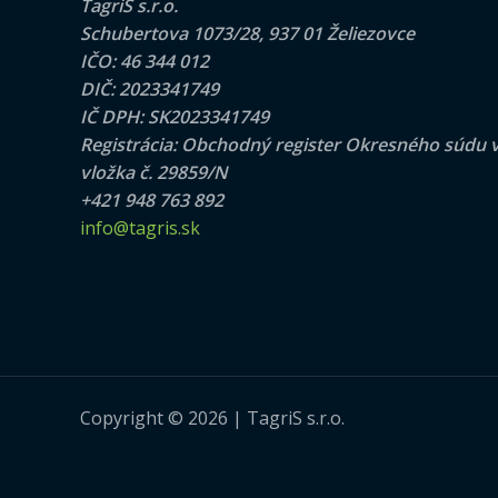
TagriS s.r.o.
Schubertova 1073/28, 937 01 Želiezovce
IČO: 46 344 012
DIČ: 2023341749
IČ DPH: SK2023341749
Registrácia: Obchodný register Okresného súdu v Ni
vložka č. 29859/N
+421 948 763 892
info@tagris.sk
Copyright © 2026 | TagriS s.r.o.