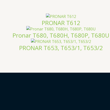
PRONAR T612
Pronar T680, T680H, T680P, T680U
PRONAR T653, T653/1, T653/2