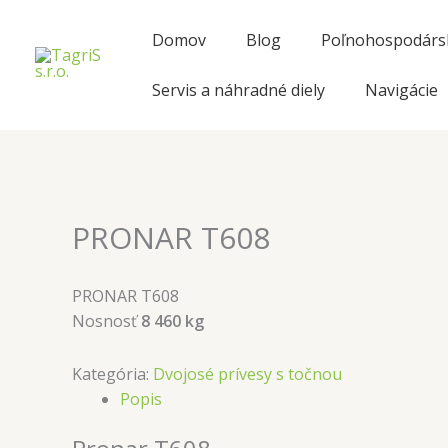
Preskočiť
na
Domov
Blog
Poľnohospodársk
obsah
Servis a náhradné diely
Navigácie
PRONAR T608
PRONAR T608
Nosnosť
8 460 kg
Kategória:
Dvojosé prívesy s točnou
Popis