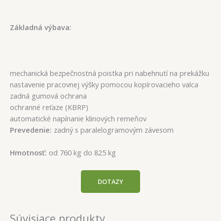
Základná výbava:
mechanická bezpečnostná poistka pri nabehnutí na prekážku
nastavenie pracovnej výšky pomocou kopírovacieho valca
zadná gumová ochrana
ochranné reťaze (KBRP)
automatické napínanie klinových remeňov
Prevedenie:
zadný s paralelogramovým závesom
Hmotnosť:
od 760 kg do 825 kg
DOTAZY
Súvisiace produkty