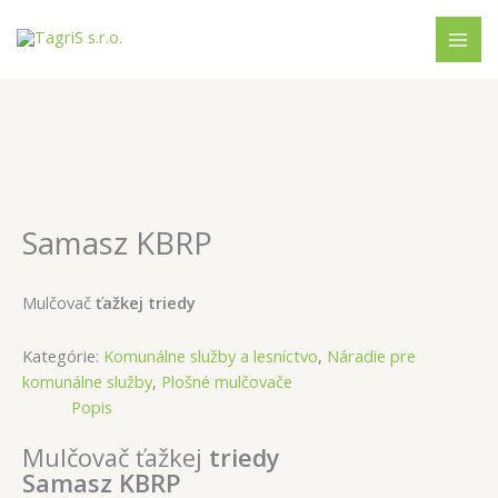
Preskočiť
Hľadať
na
obsah
Samasz KBRP
Mulčovač
ťažkej triedy
Kategórie:
Komunálne služby a lesníctvo
,
Náradie pre
komunálne služby
,
Plošné mulčovače
Popis
Mulčovač
ťažkej
triedy
Samasz KBRP