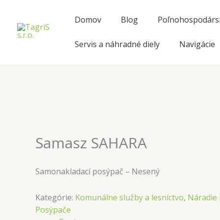
Preskočiť
na
Domov
Blog
Poľnohospodársk
obsah
Servis a náhradné diely
Navigácie
Samasz SAHARA
Samonakladací posýpač – Nesený
Kategórie:
Komunálne služby a lesníctvo
,
Náradie 
Posýpače