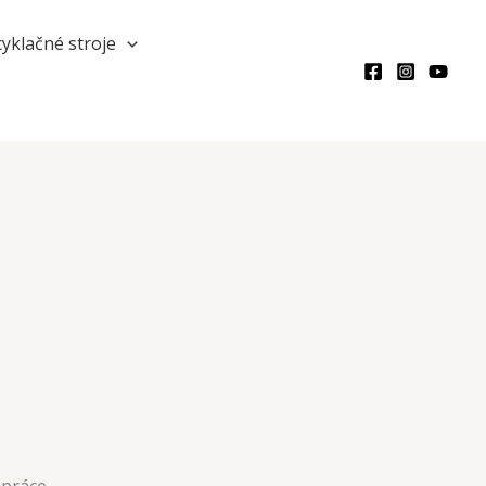
Hľadať
yklačné stroje
 práce.