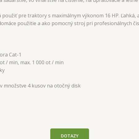
dá použiť pre traktory s maximálnym výkonom 16 HP. Ľahká, 
máce použitie a ako pomocný stroj pri profesionálnych čist
ora Cat-1
t / min, max. 1 000 ot / min
pky
 množstve 4 kusov na otočný disk
DOTAZY