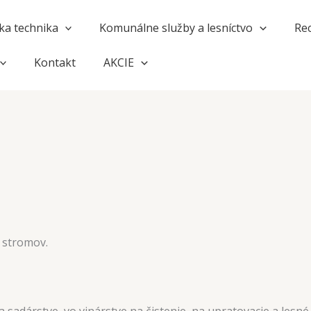
a technika
Komunálne služby a lesníctvo
Rec
Kontakt
AKCIE
a stromov.
 sadárstve, vo vinárstve na čistenie, na upratovacie a lesné