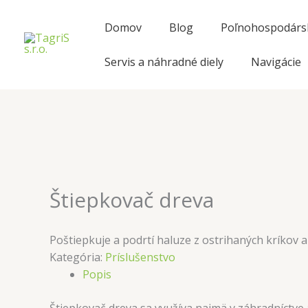
Preskočiť
na
Domov
Blog
Poľnohospodársk
obsah
Servis a náhradné diely
Navigácie
Štiepkovač dreva
Poštiepkuje a podrtí haluze z ostrihaných kríkov 
Kategória:
Príslušenstvo
Popis
Štiepkovač dreva sa využíva najmä v záhradníctve a