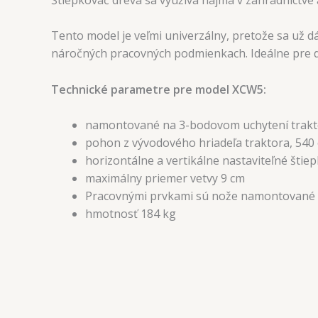
Tento model je veľmi univerzálny, pretože sa už 
náročných pracovných podmienkach. Ideálne pre do
Technické parametre pre model XCW5:
namontované na 3-bodovom uchytení trakt
pohon z vývodového hriadeľa traktora, 540 o
horizontálne a vertikálne nastaviteľné štie
maximálny priemer vetvy 9 cm
Pracovnými prvkami sú nože namontované v
hmotnosť 184 kg