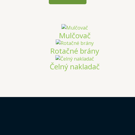
Mulčovač
Rotačné brány
Čelný nakladač