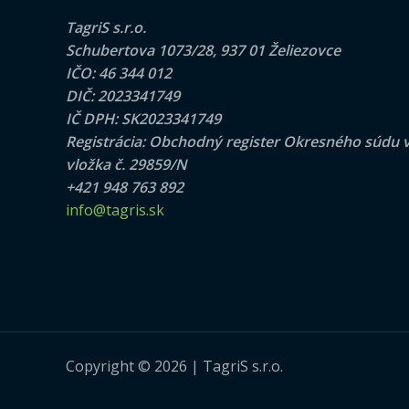
TagriS s.r.o.
Schubertova 1073/28, 937 01 Želiezovce
IČO: 46 344 012
DIČ: 2023341749
IČ DPH: SK2023341749
Registrácia: Obchodný register Okresného súdu v Ni
vložka č. 29859/N
+421 948 763 892
info@tagris.sk
Copyright © 2026 | TagriS s.r.o.